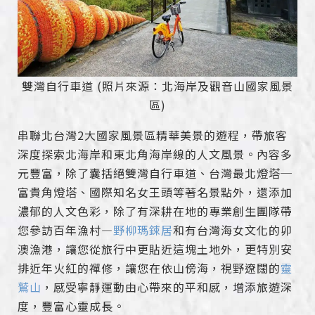
雙灣自行車道 (照片來源：北海岸及觀音山國家風景
區)
串聯北台灣2大國家風景區精華美景的遊程，帶旅客
深度探索北海岸和東北角海岸線的人文風景。內容多
元豐富，除了囊括絕雙灣自行車道、台灣最北燈塔─
富貴角燈塔、國際知名女王頭等著名景點外，還添加
濃郁的人文色彩，除了有深耕在地的專業創生團隊帶
您參訪百年漁村—
野柳瑪鋉居
和有台灣海女文化的卯
澳漁港，讓您從旅行中更貼近這塊土地外，更特別安
排近年火紅的禪修，讓您在依山傍海，視野遼闊的
靈
鷲山
，感受寧靜運動由心帶來的平和感，增添旅遊深
度，豐富心靈成長。