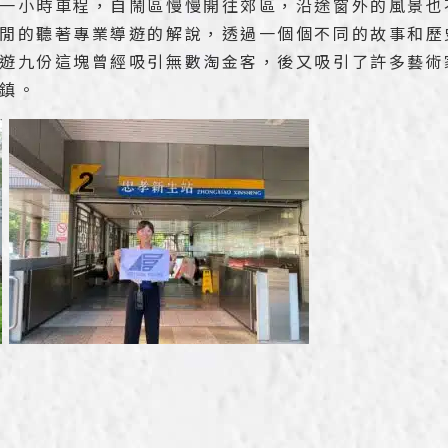
一小時車程，自鬧區慢慢開往郊區，沿途窗外的風景也
閒的聽著專業導遊的解說，透過一個個不同的故事和歷
遊九份這塊曾經吸引無數淘金客，後又吸引了許多藝術
鎮。