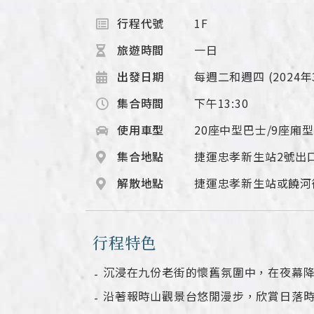
行程代號
1F
旅遊時間
一日
出發日期
每週二和週四 (2024年
集合時間
下午13:30
使用車型
20座中型巴士/9座廂
集合地點
捷運忠孝新生站2號出
解散地點
捷運忠孝新生站或饒河
行程特色
沉浸在九份老街的懷舊氛圍中，在夜幕
沿著報時山觀景台悠閒漫步，欣賞日落