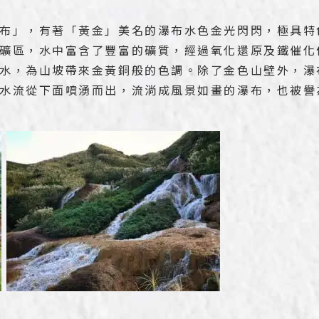
布」，有著「黃金」美名的瀑布水色金光閃閃，極具特
礦區，水中富含了豐富的礦質，經過氧化還原及鐵催化
水，為山坡帶來金黃銅般的色調。除了金色山壁外，瀑
水流從下面噴湧而出，流淌成風景如畫的瀑布，也被譽