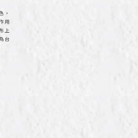
色，
作用
布上
為台