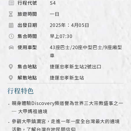
行程代號
S4
旅遊時間
一日
出發日期
2025年：4月05日
集合時間
早上07:30
使用車型
43座巴士/20座中型巴士/9座廂型
車
集合地點
捷運忠孝新生站2號出口
解散地點
捷運忠孝新生站
行程特色
親身體驗Discovery頻道譽為世界三大宗教盛事之一
─ 大甲媽祖遶境
參觀大甲鎮瀾宮，走進一年一度全台灣最大的遶境
活動，了解台灣在地民間信仰