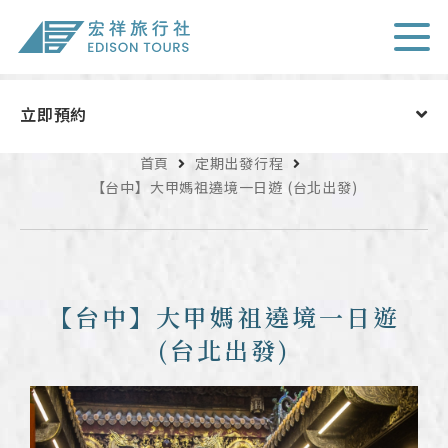
立即預約
首頁
定期出發行程
【台中】大甲媽祖遶境一日遊 (台北出發)
成人(12歲以上)
2
-
+
孩童(2-11歲)
0
-
+
嬰兒(0-1歲)
0
-
+
【台中】大甲媽祖遶境一日遊
NT$5200
價格
(台北出發)
送出