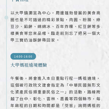
以大甲鎮瀾宮為中心，周邊蓬勃發展的美食商
圈也是不可錯過的精彩景點，肉圓、粉腸、綠
豆沙、餡餅、綿綿冰、百年炸粿、紅豆餅等多
樣美食等您來品嚐。臨走前別忘了把另一個大
甲三寶奶油酥餅帶回家。
14:00-16:00
大甲媽祖遶境體驗
午餐後，將會進入本日重點行程─媽祖遶境，
這個被行政院文建會指定為「中華民國無形文
化資產民俗類重要民俗之一」的活動，路線跨
越了台中、彰化、雲林、嘉義等四個縣市，每
年啟程的日期和時間都是「筊筶」詢問媽祖的