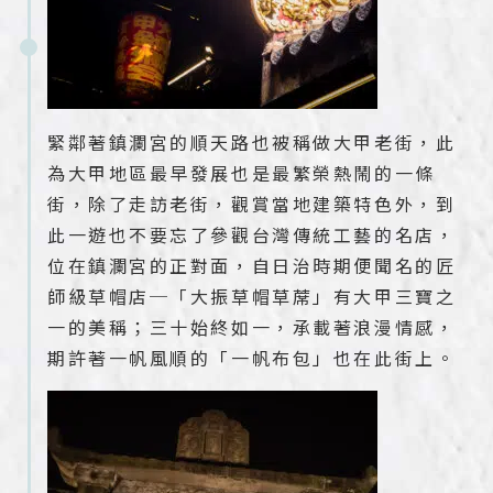
緊鄰著鎮瀾宮的順天路也被稱做大甲老街，此
為大甲地區最早發展也是最繁榮熱鬧的一條
街，除了走訪老街，觀賞當地建築特色外，到
此一遊也不要忘了參觀台灣傳統工藝的名店，
位在鎮瀾宮的正對面，自日治時期便聞名的匠
師級草帽店─「大振草帽草蓆」有大甲三寶之
一的美稱；三十始終如一，承載著浪漫情感，
期許著一帆風順的「一帆布包」也在此街上。